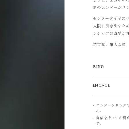
象のエンゲージリ
センターダイヤの
大限に引き出すた
ンシップの真髄が
花言葉：雄大な愛
RING
ENGAGE
エンゲージリング
ん。
自信を持ってお薦
す。