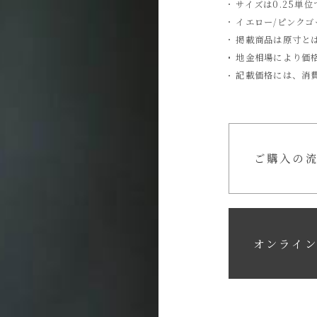
サイズは0.25単
イエロー/ピンク
掲載商品は原寸と
地金相場により価
記載価格には、消
ご購入の
オンライ