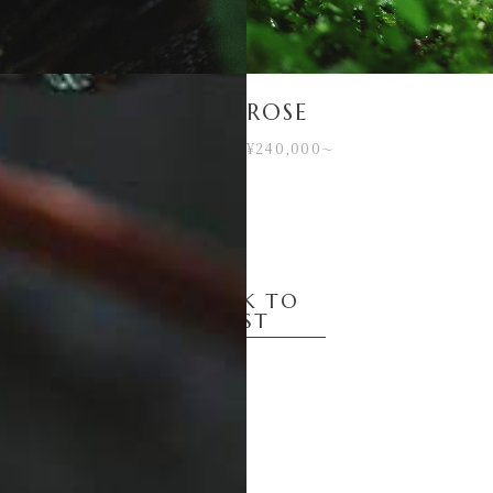
ROSE
¥240,000
〜
BACK TO
LIST