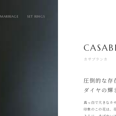
MARRIAGE
SET RINGS
CASAB
カサブランカ
圧倒的な存
ダイヤの輝
真っ白で大きなカ
印象のこの花は、
ように、まばゆい