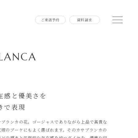
ご来店予約
資料請求
LANCA
在感と優美さを
きで表現
サブランカの花。ゴージャスでありながら上品で高貴な
花嫁のブーケにもよく選ばれます。そのカサブランカの
ほどの輝きと圧倒的な存在感を放つダイヤを、優雅な印