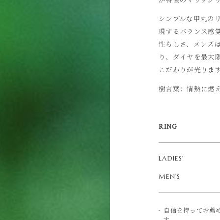
シンプルな甲丸の
現するバランス感
性らしさ、メンズ
り、ダイヤを最大
こだわりが光りま
樹言葉：情熱に燃
RING
LADIES'
MEN'S
自信を持ってお薦
す。