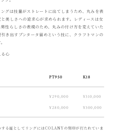
リングは技量がストレートに出てしまうため、丸みを表
覚と美しさへの追求心が求められます。レディースは女
は男性らしさの表現のため、丸みの付け方を変えていた
限引き出すプンタータ留めという技に、クラフトマンの
す。
える心
PT950
K18
¥290,000
¥310,000
¥280,000
¥300,000
めする証としてリングにはCOLANYの刻印が打たれていま