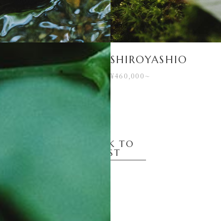
SHIROYASHIO
¥460,000
〜
BACK TO
LIST