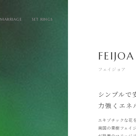
MARRIAGE
SET RINGS
FEIJOA
フェイジョア
シンプルで
力強くエネ
エキゾチックな花
南国の果樹フェイ
が特徴のマリッジ