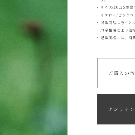
サイズは0.25単
イエロー/ピンク
掲載商品は原寸と
地金相場により価
記載価格には、消
ご購入の
オンライ