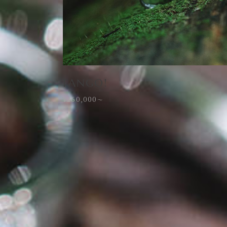
FANGO!
¥260,000
〜