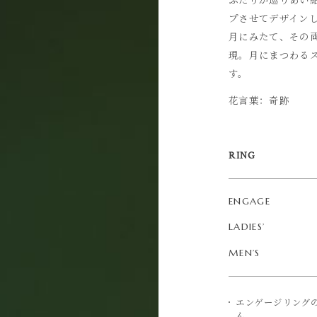
プさせてデザイン
月にみたて、その
現。月にまつわる
す。
花言葉：奇跡
RING
ENGAGE
LADIES’
MEN’S
エンゲージリング
ん。