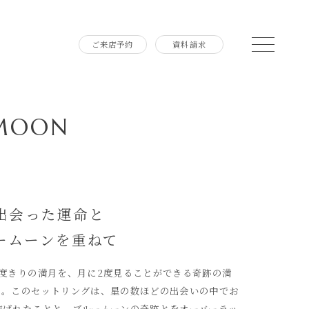
ご来店予約
資料請求
 MOON
出会った運命と
ームーンを重ねて
1度きりの満月を、月に2度見ることができる奇跡の満
」。このセットリングは、星の数ほどの出会いの中でお
結ばれたことと、ブルームーンの奇跡とをオーバーラッ