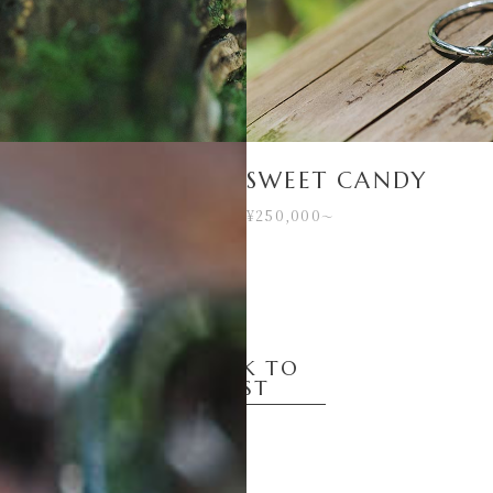
SWEET CANDY
¥250,000
〜
BACK TO
LIST