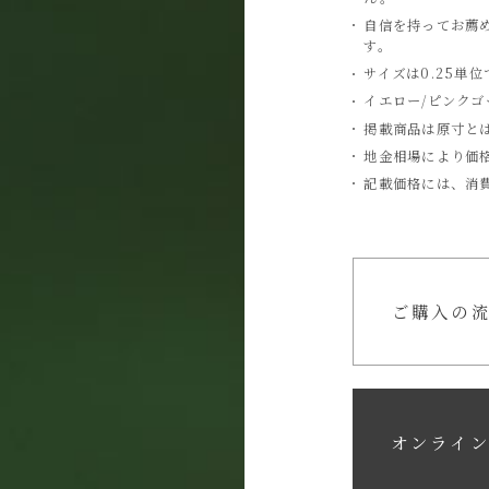
自信を持ってお薦
す。
サイズは0.25単
イエロー/ピンク
掲載商品は原寸と
地金相場により価
記載価格には、消
ご購入の
オンライ