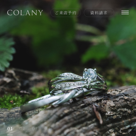
ご来店予約
資料請求
01
02
03
04